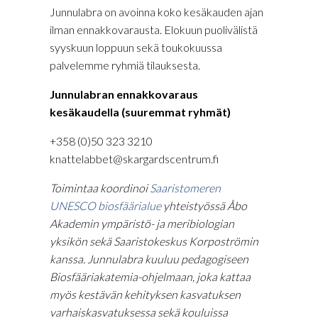
Junnulabra on avoinna koko kesäkauden ajan
ilman ennakkovarausta. Elokuun puolivälistä
syyskuun loppuun sekä toukokuussa
palvelemme ryhmiä tilauksesta.
Junnulabran ennakkovaraus
kesäkaudella (suuremmat ryhmät)
+358 (0)50 323 3210
knattelabbet@skargardscentrum.fi
Toimintaa koordinoi
Saaristomeren
UNESCO biosfäärialue
yhteistyössä Åbo
Akademin ympäristö- ja meribiologian
yksikön sekä Saaristokeskus Korpoströmin
kanssa. Junnulabra kuuluu pedagogiseen
Biosfääriakatemia-ohjelmaan, joka kattaa
myös kestävän kehityksen kasvatuksen
varhaiskasvatuksessa sekä kouluissa