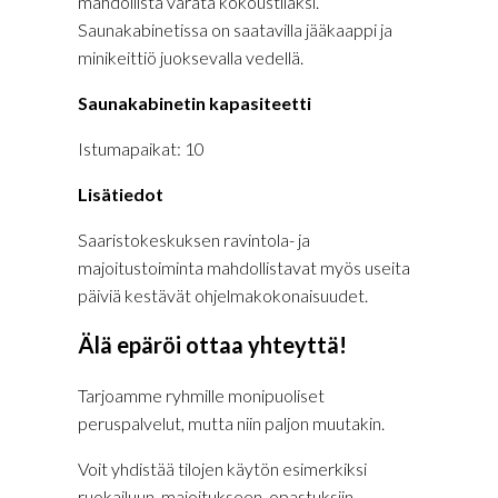
mahdollista varata kokoustilaksi.
Saunakabinetissa on saatavilla jääkaappi ja
minikeittiö juoksevalla vedellä.
Saunakabinetin kapasiteetti
Istumapaikat: 10
Lisätiedot
Saaristokeskuksen ravintola- ja
majoitustoiminta mahdollistavat myös useita
päiviä kestävät ohjelmakokonaisuudet.
Älä epäröi ottaa yhteyttä!
Tarjoamme ryhmille monipuoliset
peruspalvelut, mutta niin paljon muutakin.
Voit yhdistää tilojen käytön esimerkiksi
ruokailuun, majoitukseen, opastuksiin,