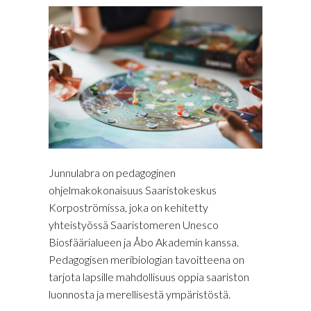
Junnulabra on pedagoginen
ohjelmakokonaisuus Saaristokeskus
Korpoströmissa, joka on kehitetty
yhteistyössä Saaristomeren Unesco
Biosfäärialueen ja Åbo Akademin kanssa.
Pedagogisen meribiologian tavoitteena on
tarjota lapsille mahdollisuus oppia saariston
luonnosta ja merellisestä ympäristöstä.