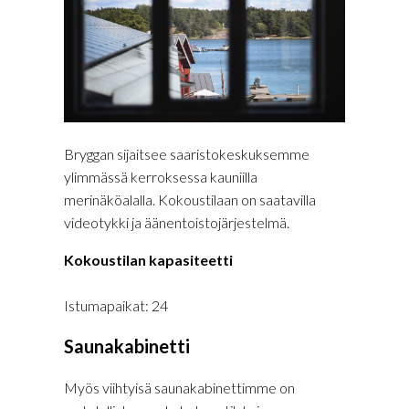
Bryggan sijaitsee saaristokeskuksemme
ylimmässä kerroksessa kauniilla
merinäköalalla. Kokoustilaan on saatavilla
videotykki ja äänentoistojärjestelmä.
Kokoustilan kapasiteetti
Istumapaikat: 24
Saunakabinetti
Myös viihtyisä saunakabinettimme on