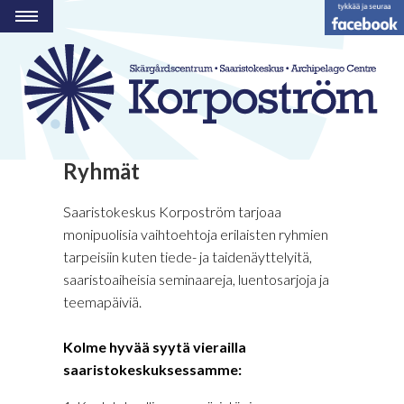
OHJELMA
RAVINTOLA
HOTELLI
VIERASVENESATAMA
Ryhmät
STRANDBODEN
RYHMÄT JA TILAT
Saaristokeskus Korpoström tarjoaa
monipuolisia vaihtoehtoja erilaisten ryhmien
AKTIVITEETTEJÄ
tarpeisiin kuten tiede- ja taidenäyttelyitä,
YHTEYSTIEDOT
saaristoaiheisia seminaareja, luentosarjoja ja
teemapäiviä.
FI
SE
Kolme hyvää syytä vierailla
saaristokeskuksessamme:
EN