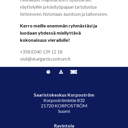
näyttelyihin ja käsityöpajaan tai tutustua
tieteeseen, historiaan, luontoon ja taiteeseen.
Kerro meille enemmän ryhmästäsi ja
luodaan yhdessä miellyttävä
kokonaisuus vierailulle!
+358 (0)40 139 12 18
visit@skargardscentrum.fi
Saaristokeskus Korpoström
Korpoströmintie 832
21720 KORPOSTRÖM
Suomi
Ravintola