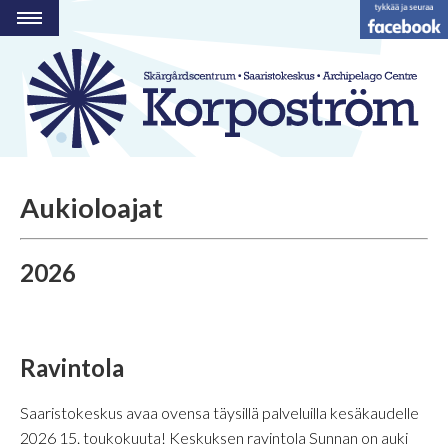
OHJELMA
RAVINTOLA
HOTELLI
VIERASVENESATAMA
STRANDBODEN
Aukioloajat
RYHMÄT JA TILAT
2026
AKTIVITEETTEJÄ
YHTEYSTIEDOT
FI
Ravintola
SE
EN
Saaristokeskus avaa ovensa täysillä palveluilla kesäkaudelle
2026 15. toukokuuta! Keskuksen ravintola Sunnan on auki