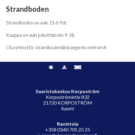
Strandboden
Strandboden on auki 15.6-9.8.
Kauppa on auki päivittäin klo 9-18.
Ota yhteyttä: strandboden@skargardscentrum.fi
Saaristokeskus Korpoström
Korpoströmintie 832
21720 KORPOSTRÖM
Suomi
Ravintola
+358 (0)40 705 25 25