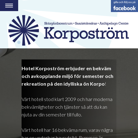
PROGRAM
RESTAURANG
HOTELL
HAMN
STRANDBODEN
Hotel Korpoström erbjuder en bekväm
GRUPPER OCH MÖTEN
och avkopplande miljö för semester och
AKTIVITETER
rekreation på den idylliska ön Korpo
!
ÖPPETTIDER
Vårt hotell stod klart 2009 och har moderna
BESÖK OSS
bekvämligheter och tjänster så att du kan
njuta av din semester till fullo.
KONTAKT
FI
Vårt hotell har 16 bekväma rum, varav några
har en underbar havsutsikt. Rummen är