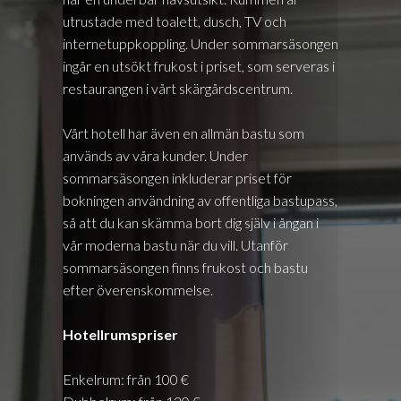
SE
utrustade med toalett, dusch, TV och
EN
internetuppkoppling. Under sommarsäsongen
ingår en utsökt frukost i priset, som serveras i
restaurangen i vårt skärgårdscentrum.
Vårt hotell har även en allmän bastu som
används av våra kunder. Under
sommarsäsongen inkluderar priset för
bokningen användning av offentliga bastupass,
så att du kan skämma bort dig själv i ångan i
vår moderna bastu när du vill. Utanför
sommarsäsongen finns frukost och bastu
efter överenskommelse.
Hotellrumspriser
Enkelrum: från 100 €