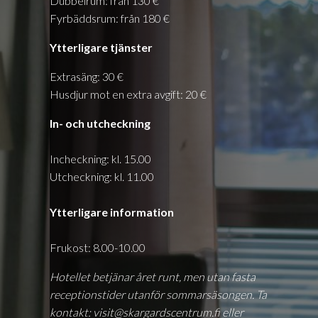
Dubbelrum: från 130 €
Fyrbäddsrum: från 180 €
Ytterligare tjänster
Extrasäng: 30 €
Husdjur mot en extra avgift: 20 €
In- och utcheckning
Incheckning: kl. 15.00
Utcheckning: kl. 11.00
Ytterligare information
Frukost: 8.00-10.00
Hotellet betjänar året runt, men utan fasta
receptionstider utanför sommarsäsongen. Ta
kontakt: visit@skargardscentrum.fi eller