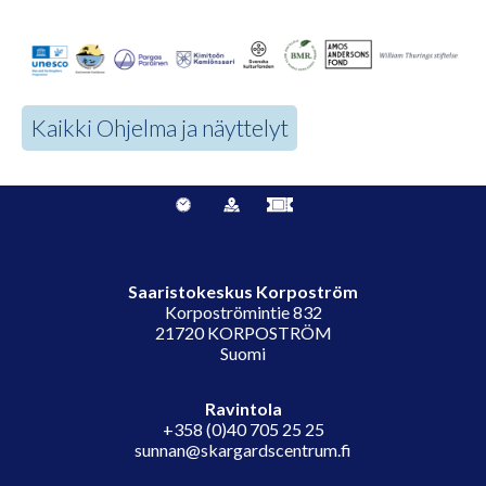
Kaikki Ohjelma ja näyttelyt
Saaristokeskus Korpoström
Korpoströmintie 832
21720 KORPOSTRÖM
Suomi
Ravintola
+358 (0)40 705 25 25
sunnan@skargardscentrum.fi