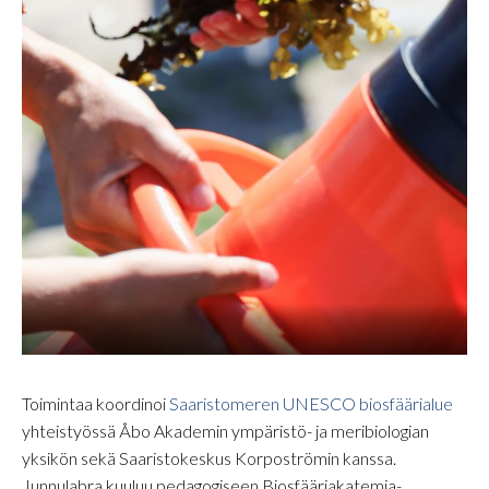
Toimintaa koordinoi
Saaristomeren UNESCO biosfäärialue
yhteistyössä Åbo Akademin ympäristö- ja meribiologian
yksikön sekä Saaristokeskus Korpoströmin kanssa.
Junnulabra kuuluu pedagogiseen Biosfääriakatemia-