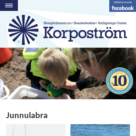
OHJELMA
RAVINTOLA
HOTELLI
VIERASVENESATAMA
STRANDBODEN
RYHMÄT JA TILAT
AKTIVITEETTEJÄ
YHTEYSTIEDOT
FI
Junnulabra
SE
EN