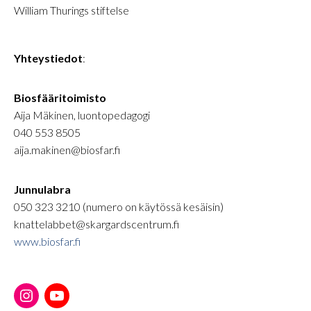
William Thurings stiftelse
Yhteystiedot
:
Biosfääritoimisto
Aija Mäkinen, luontopedagogi
040 553 8505
aija.makinen@biosfar.fi
Junnulabra
050 323 3210 (numero on käytössä kesäisin)
knattelabbet@skargardscentrum.fi
www.biosfar.fi