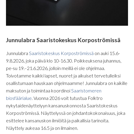
Junnulabra Saaristokeskus Korpoströmissä
Junnulabra
Saaristokeskus Korpoströmissä
on auki 15.6-
9.8.2026, joka päivä klo 10-16.30. Poikkeuksena juhannus,
pe-su 19.–21.6.2026, jolloin meillä ei ole ohjelmaa.
Toivotamme kaikki lapset, nuoret ja aikuiset tervetulleiksi
osallistumaan hauskaan ohjelmaamme! Junnulabra on kaikille
maksuton ja toimintaa koordinoi
Saaristomeren
biosfäärialue
. Vuonna 2026 voit tutustua Folktro
nykytaidenäyttelyyn kansanuskonnosta Saaristokeskus
Korpoströmissä. Näyttelyssä on johdantokokonaisuus, joka
esittelee kansanuskon ilmiöitä ja paikallisia tarinoita.
Näyttely aukeaa 16.5 ja on ilmainen.