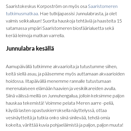
Saaristokeskus Korpoström on myös osa
Saaristomeren
tutkimusmatkaa.
Hae tutkijapassisi Junnulabrasta, ja olet
valmis seikkailuun! Suorita hauskoja tehtäviä ja haasteita 15
satamassa ympäri Saaristomeren biosfäärialuetta sekä
kerää leimoja matkan varrella.
Junnulabra kesällä
Aamupäivällä tutkimme akvaarioita ja tutustumme siihen,
keitä siellä asuu, ja pääsemme myös auttamaan akvaarioiden
hoidossa. Iltapäivällä menemme rannalle tutustumaan
merenalaiseen elämään haavien ja vesikiikareiden avulla.
Siinä välissä meillä on Junnuhengailua, jolloin keksimme paljon
hauskaa tekemistä! Voimme pelata Meren aarre -peliä,
käydä lasten opastuskierroksella näyttelyssä, ottaa
vesinäytteitä ja tutkia onko siinä sinilevää, tehdä omia
kokeita, värittää kuvia pohjaeläimistä ja paljon, paljon muuta!